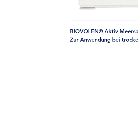
BIOVOLEN® Aktiv Meersa
Zur Anwendung bei trocke
Informationen
Wide
rr
ufsrecht
Impressum
AG
B
Datensc
hutz