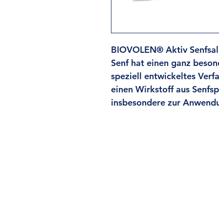
BIOVOLEN® Aktiv Senfsa
Senf hat einen ganz besond
speziell entwickeltes Verf
einen Wirkstoff aus Senfsp
insbesondere zur Anwendu
Informationen
Wide
rr
ufsrecht
Impressum
AG
B
Datensc
hutz